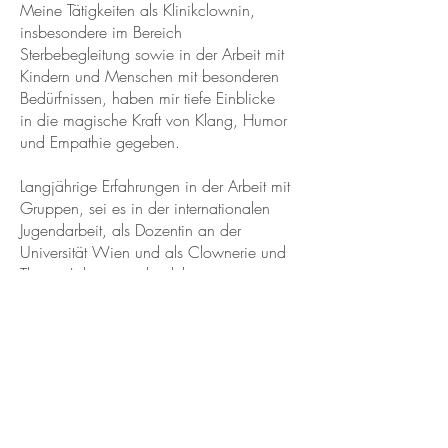
Meine Tätigkeiten als Klinikclownin,
insbesondere im Bereich
Sterbebegleitung sowie in der Arbeit mit
Kindern und Menschen mit besonderen
Bedürfnissen, haben mir tiefe Einblicke
in die magische Kraft von Klang, Humor
und Empathie gegeben.
Langjährige Erfahrungen in der Arbeit mit
Gruppen, sei es in der internationalen
Jugendarbeit,
als Dozentin an der
Universität Wien und als Clownerie und
Theater-Lehrerin und gelebte
Gemeinschaft sowie theoretische
Weiterbildungen zum Thema
Gruppendynamik und Trauma bzw. der
Funktion des Gehirns, kombiniert mit
meiner lebensfrohen und ehrlichen Art,
zeichnen meine Herangehensweise aus,
die so manches Mal überraschen kann.