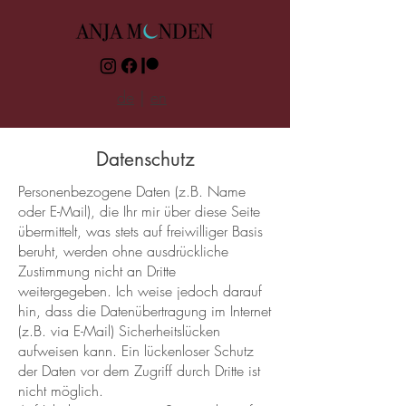
de
|
en
Datenschutz
Personenbezogene Daten (z.B. Name
oder E-Mail), die Ihr mir über diese Seite
übermittelt, was stets auf freiwilliger Basis
beruht, werden ohne ausdrückliche
Zustimmung nicht an Dritte
weitergegeben. Ich weise jedoch darauf
hin, dass die Datenübertragung im Internet
(z.B. via E-Mail) Sicherheitslücken
aufweisen kann. Ein lückenloser Schutz
der Daten vor dem Zugriff durch Dritte ist
nicht möglich.