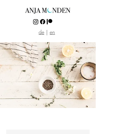
de
|
en